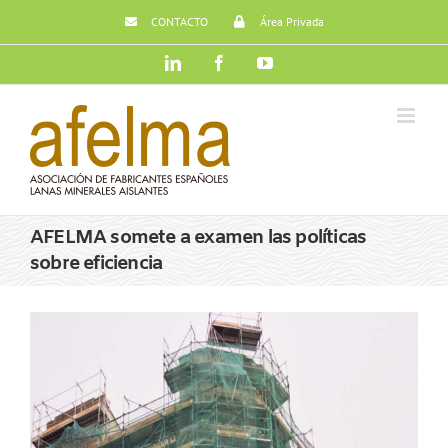
Saltar
CONTACTO
Área Privada
al
contenido
LinkedIn
Facebook
YouTube
AFELMA somete a examen las políticas
sobre eficiencia