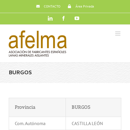
Saltar
CONTACTO
Área Privada
al
contenido
LinkedIn
Facebook
YouTube
BURGOS
Provincia
BURGOS
Com. Autónoma
CASTILLA LEÓN