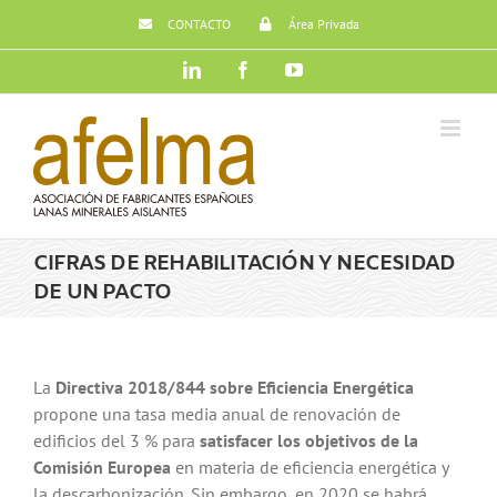
Saltar
CONTACTO
Área Privada
al
contenido
LinkedIn
Facebook
YouTube
CIFRAS DE REHABILITACIÓN Y NECESIDAD
DE UN PACTO
La
Directiva 2018/844 sobre Eficiencia Energética
propone una tasa media anual de renovación de
edificios del 3 % para
satisfacer los objetivos de la
Comisión Europea
en materia de eficiencia energética y
la descarbonización. Sin embargo, en 2020 se habrá