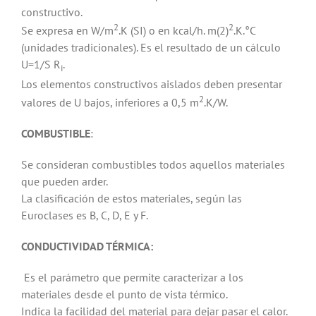
constructivo.
2
2
Se expresa en W/m
.K (SI) o en kcal/h. m(2)
.K.°C
(unidades tradicionales). Es el resultado de un cálculo
U=1/S R
.
i
Los elementos constructivos aislados deben presentar
2
valores de U bajos, inferiores a 0,5 m
.K/W.
COMBUSTIBLE
:
Se consideran combustibles todos aquellos materiales
que pueden arder.
La clasificación de estos materiales, según las
Euroclases es B, C, D, E y F.
CONDUCTIVIDAD TÉRMICA:
Es el parámetro que permite caracterizar a los
materiales desde el punto de vista térmico.
Indica la facilidad del material para dejar pasar el calor.