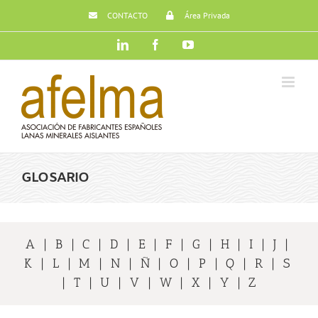
Saltar
CONTACTO
Área Privada
al
contenido
LinkedIn
Facebook
YouTube
GLOSARIO
A
|
B
|
C
|
D
|
E
|
F
|
G
|
H
|
I
|
J
|
K
|
L
|
M
|
N
|
Ñ
|
O
|
P
|
Q
|
R
|
S
|
T
|
U
|
V
|
W
|
X
|
Y
|
Z