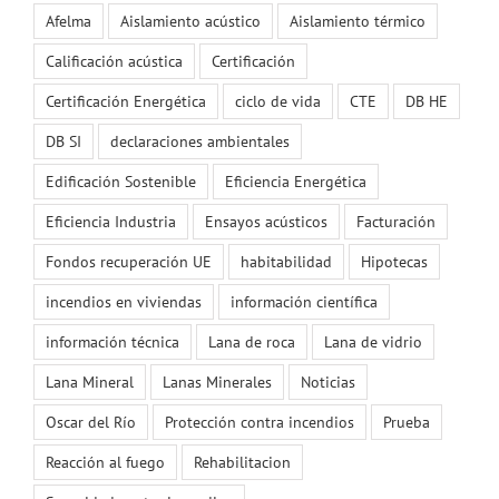
Afelma
Aislamiento acústico
Aislamiento térmico
Calificación acústica
Certificación
Certificación Energética
ciclo de vida
CTE
DB HE
DB SI
declaraciones ambientales
Edificación Sostenible
Eficiencia Energética
Eficiencia Industria
Ensayos acústicos
Facturación
Fondos recuperación UE
habitabilidad
Hipotecas
incendios en viviendas
información científica
información técnica
Lana de roca
Lana de vidrio
Lana Mineral
Lanas Minerales
Noticias
Oscar del Río
Protección contra incendios
Prueba
Reacción al fuego
Rehabilitacion