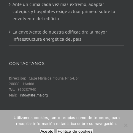
Ante un clima cada vez más extremo, adaptar
colegios y hospitales exige actuar primero sobre la
envolvente del edificio
La envolvente de nuestra edificación: la mayor
infraestructura energética del país
CONTÁCTANOS
Dirección:
Calle María de Molina, Nº 54, 5º
28006 – Madrid
Tel:
910287940
Mail:
info@afelma.org
Utilizamos cookies, tanto propias como de terceros, para
recopilar información estadística sobre su navegación.
Acepto
Política de cookies
Copyright 2021 © Afelma |
Política de Privacidad
|
Política de Cookies