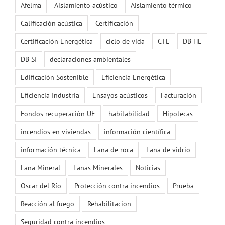
Afelma
Aislamiento acústico
Aislamiento térmico
Calificación acústica
Certificación
Certificación Energética
ciclo de vida
CTE
DB HE
DB SI
declaraciones ambientales
Edificación Sostenible
Eficiencia Energética
Eficiencia Industria
Ensayos acústicos
Facturación
Fondos recuperación UE
habitabilidad
Hipotecas
incendios en viviendas
información científica
información técnica
Lana de roca
Lana de vidrio
Lana Mineral
Lanas Minerales
Noticias
Oscar del Río
Protección contra incendios
Prueba
Reacción al fuego
Rehabilitacion
Seguridad contra incendios