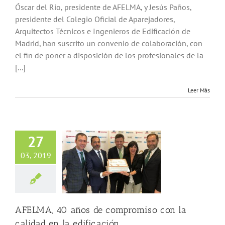
Óscar del Río, presidente de AFELMA, y Jesús Paños,
presidente del Colegio Oficial de Aparejadores,
Arquitectos Técnicos e Ingenieros de Edificación de
Madrid, han suscrito un convenio de colaboración, con
el fin de poner a disposición de los profesionales de la
[...]
Leer Más
27
A, 40 años de
03, 2019
romiso con la
en la edificación
vo
Lanas minerales
ón contra incendios
ilitación
Todos
AFELMA, 40 años de compromiso con la
calidad en la edificación