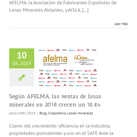
AFELMA, la Asociación de Fabricantes Españoles de
Lanas Minerales Aislantes, y AISLA, [...]
Leer Más
10
n AFELMA, las
06, 2019
tas de lanas
rales en 2018
cen un 18,4%
orporativo
Lanas
minerales
Según AFELMA, las ventas de lanas
minerales en 2018 crecen un 18,4%
junio 10th, 2019
|
Blog
,
Corporativo
,
Lanas minerales
Claves del crecimiento: eficiencia en la industria,
propiedades polivalentes y uso en el SATE Ante la