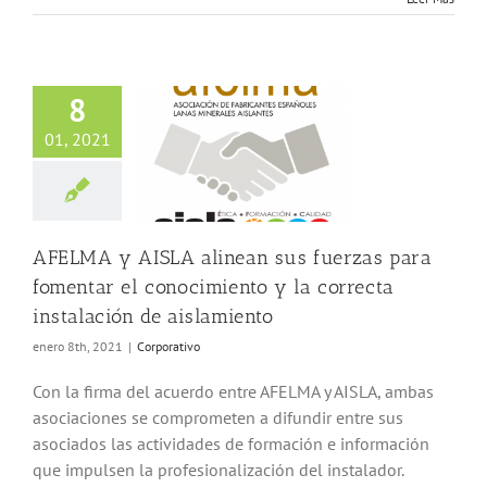
8
LMA y AISLA
sus fuerzas para
01, 2021
omentar el
cimiento y la
a instalación de
islamiento
Corporativo
AFELMA y AISLA alinean sus fuerzas para
fomentar el conocimiento y la correcta
instalación de aislamiento
enero 8th, 2021
|
Corporativo
Con la firma del acuerdo entre AFELMA y AISLA, ambas
asociaciones se comprometen a difundir entre sus
asociados las actividades de formación e información
que impulsen la profesionalización del instalador.