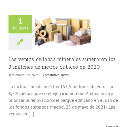
1
entas de lanas
09, 2021
es superaron los
ones de metros
icos en 2020
porativo
Todos
Las ventas de lanas minerales superaron los
3 millones de metros cúbicos en 2020
septiembre 1st, 2021
|
Corporativo
,
Todos
La facturación alcanzó los 153,5 millones de euros, un
8,7% menos que en el ejercicio anterior. Afelma insta a
priorizar la renovación del parque edificado en el uso de
los fondos europeos. Madrid, 25 de mayo de 2021.- Las
ventas en [...]
Leer Más