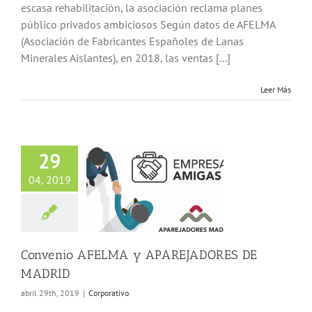
escasa rehabilitación, la asociación reclama planes
público privados ambiciosos Según datos de AFELMA
(Asociación de Fabricantes Españoles de Lanas
Minerales Aislantes), en 2018, las ventas [...]
Leer Más
29
04, 2019
nio AFELMA y
EJADORES DE
MADRID
Corporativo
Convenio AFELMA y APAREJADORES DE
MADRID
abril 29th, 2019
|
Corporativo