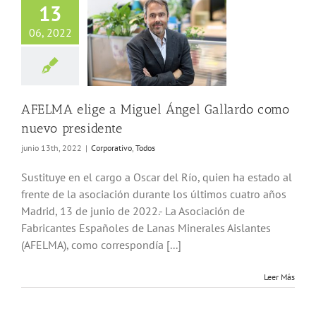
13
06, 2022
 elige a Miguel
 Gallardo como
o presidente
porativo
Todos
AFELMA elige a Miguel Ángel Gallardo como
nuevo presidente
junio 13th, 2022
|
Corporativo
,
Todos
Sustituye en el cargo a Oscar del Río, quien ha estado al
frente de la asociación durante los últimos cuatro años
Madrid, 13 de junio de 2022.- La Asociación de
Fabricantes Españoles de Lanas Minerales Aislantes
(AFELMA), como correspondía [...]
Leer Más