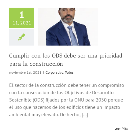
1
11, 2021
ir con los ODS
r una prioridad
la construcción
porativo
Todos
Cumplir con los ODS debe ser una prioridad
para la construcción
noviembre 1st, 2021
|
Corporativo
,
Todos
El sector de la construcción debe tener un compromiso
con la consecución de los Objetivos de Desarrollo
Sostenible (ODS) fijados por la ONU para 2030 porque
el uso que hacemos de los edificios tiene un impacto
ambiental muy elevado. De hecho, [...]
Leer Más