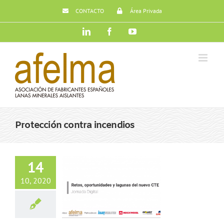
Saltar
CONTACTO
Área Privada
al
contenido
LinkedIn
Facebook
YouTube
Protección contra incendios
14
venciones en la
10, 2020
 Digital: Retos,
idades y lagunas
l nuevo CTE
TE
Energía
Lanas
s
Protección contra