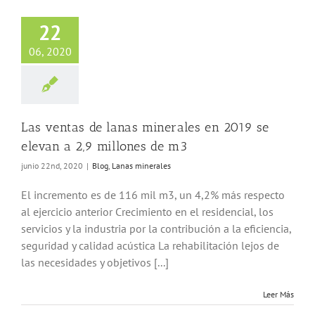
entas de lanas
les en 2019 se
22
a 2,9 millones de
m3
06, 2020
Lanas minerales
Las ventas de lanas minerales en 2019 se
elevan a 2,9 millones de m3
junio 22nd, 2020
|
Blog
,
Lanas minerales
El incremento es de 116 mil m3, un 4,2% más respecto
al ejercicio anterior Crecimiento en el residencial, los
servicios y la industria por la contribución a la eficiencia,
seguridad y calidad acústica La rehabilitación lejos de
las necesidades y objetivos [...]
Leer Más