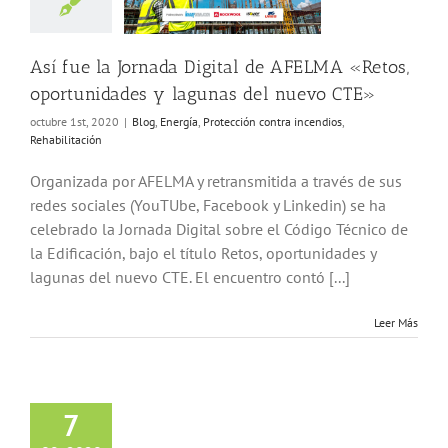
nergía
Protección
tra incendios
habilitación
Así fue la Jornada Digital de AFELMA «Retos,
oportunidades y lagunas del nuevo CTE»
octubre 1st, 2020
|
Blog
,
Energía
,
Protección contra incendios
,
Rehabilitación
Organizada por AFELMA y retransmitida a través de sus
redes sociales (YouTUbe, Facebook y Linkedin) se ha
celebrado la Jornada Digital sobre el Código Técnico de
la Edificación, bajo el título Retos, oportunidades y
lagunas del nuevo CTE. El encuentro contó [...]
Leer Más
idad frente al
en fachadas: la
7
ad de coherencia
Lanas minerales