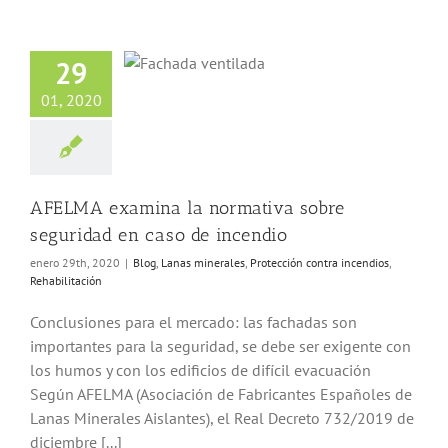
A examina la
mativa sobre
29
dad en caso de
incendio
01, 2020
Lanas minerales
ón contra incendios
habilitación
AFELMA examina la normativa sobre
seguridad en caso de incendio
enero 29th, 2020
|
Blog
,
Lanas minerales
,
Protección contra incendios
,
Rehabilitación
Conclusiones para el mercado: las fachadas son
importantes para la seguridad, se debe ser exigente con
los humos y con los edificios de difícil evacuación
Según AFELMA (Asociación de Fabricantes Españoles de
Lanas Minerales Aislantes), el Real Decreto 732/2019 de
diciembre [...]