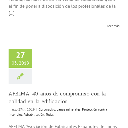
el fin de poner a disposición de los profesionales de la
[...]
Leer Más
A, 40 años de
romiso con la
27
en la edificación
vo
Lanas minerales
03, 2019
ón contra incendios
ilitación
Todos
AFELMA, 40 años de compromiso con la
calidad en la edificación
marzo 27th, 2019
|
Corporativo
,
Lanas minerales
,
Protección contra
incendios
,
Rehabilitación
,
Todos
AFELMA (Asociación de Fabricantes Españoles de Lanas