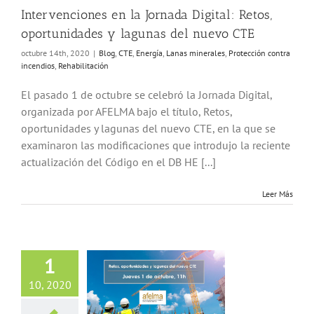
ios
Rehabilitación
Intervenciones en la Jornada Digital: Retos,
oportunidades y lagunas del nuevo CTE
octubre 14th, 2020
|
Blog
,
CTE
,
Energía
,
Lanas minerales
,
Protección contra
incendios
,
Rehabilitación
El pasado 1 de octubre se celebró la Jornada Digital,
organizada por AFELMA bajo el título, Retos,
oportunidades y lagunas del nuevo CTE, en la que se
examinaron las modificaciones que introdujo la reciente
actualización del Código en el DB HE [...]
Leer Más
1
la Jornada Digital
10, 2020
FELMA «Retos,
idades y lagunas
 nuevo CTE»