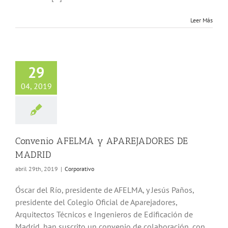
Leer Más
nio AFELMA y
29
EJADORES DE
MADRID
04, 2019
Corporativo
Convenio AFELMA y APAREJADORES DE
MADRID
abril 29th, 2019
|
Corporativo
Óscar del Río, presidente de AFELMA, y Jesús Paños,
presidente del Colegio Oficial de Aparejadores,
Arquitectos Técnicos e Ingenieros de Edificación de
Madrid, han suscrito un convenio de colaboración, con