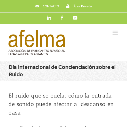
Saltar
CONTACTO
Área Privada
al
contenido
LinkedIn
Facebook
YouTube
Día Internacional de Concienciación sobre el
Ruido
El ruido que se cuela: cómo la entrada
de sonido puede afectar al descanso en
casa