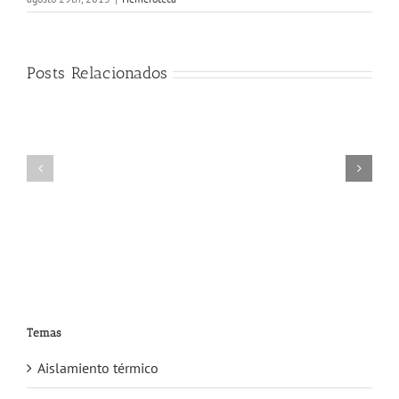
Posts Relacionados
Apariciones
Apariciones
en
en
medios
medios
2025
2024
Temas
Aislamiento térmico