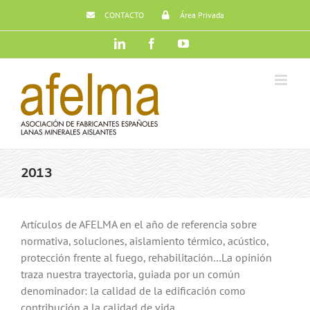
Saltar
CONTACTO
Área Privada
al
contenido
LinkedIn
Facebook
YouTube
2013
Artículos de AFELMA en el año de referencia sobre
normativa, soluciones, aislamiento térmico, acústico,
protección frente al fuego, rehabilitación…La opinión
traza nuestra trayectoria, guiada por un común
denominador: la calidad de la edificación como
contribución a la calidad de vida.