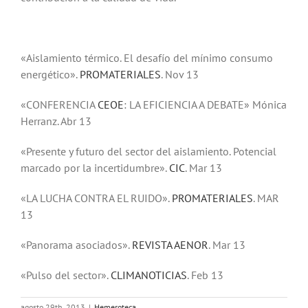
«Aislamiento térmico. El desafío del mínimo consumo
energético».
PROMATERIALES
. Nov 13
«CONFERENCIA
CEOE
: LA EFICIENCIA A DEBATE» Mónica
Herranz. Abr 13
«Presente y futuro del sector del aislamiento. Potencial
marcado por la incertidumbre».
CIC
. Mar 13
«LA LUCHA CONTRA EL RUIDO».
PROMATERIALES
. MAR
13
«Panorama asociados».
REVISTA AENOR
. Mar 13
«Pulso del sector».
CLIMANOTICIAS
. Feb 13
agosto 29th, 2013
|
Hemeroteca