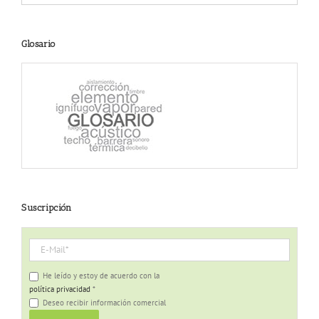
fecha
Glosario
Suscripción
He leído y estoy de acuerdo con la
política privacidad
*
Deseo recibir información comercial