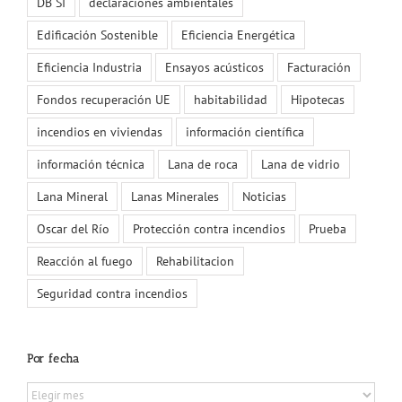
DB SI
declaraciones ambientales
Edificación Sostenible
Eficiencia Energética
Eficiencia Industria
Ensayos acústicos
Facturación
Fondos recuperación UE
habitabilidad
Hipotecas
incendios en viviendas
información científica
información técnica
Lana de roca
Lana de vidrio
Lana Mineral
Lanas Minerales
Noticias
Oscar del Río
Protección contra incendios
Prueba
Reacción al fuego
Rehabilitacion
Seguridad contra incendios
Por fecha
Por