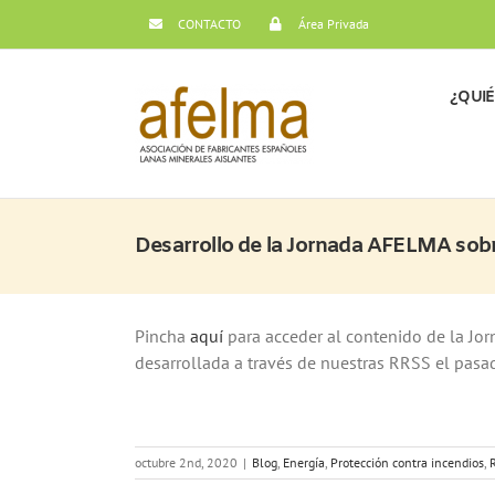
Saltar
CONTACTO
Área Privada
al
contenido
¿QUI
Desarrollo de la Jornada AFELMA sobr
Pincha
aquí
para acceder al contenido de la J
desarrollada a través de nuestras RRSS el pasa
octubre 2nd, 2020
|
Blog
,
Energía
,
Protección contra incendios
,