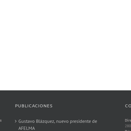
PUBLICACIONES
C
s
Dir
Gustavo Blázquez, nuevo presidente de
280
AFELMA