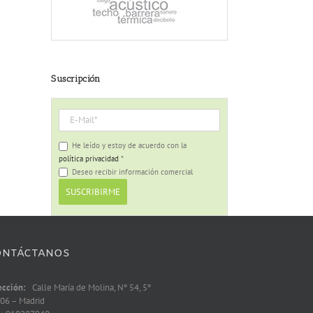
Suscripción
He leído y estoy de acuerdo con la
política privacidad
*
Deseo recibir información comercial
ONTÁCTANOS
ección:
Calle María de Molina, Nº 54, 5º
06 – Madrid