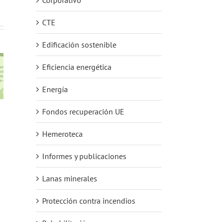
CTE
AFELMA y
Edificación sostenible
MA
ATEDY
a la
reclaman a
nidad
Eficiencia energética
los futuros
8 de
 en la
gobiernos que
noviembre:
ey de
el aislamiento
Día Mundial
Energía
a para
acústico sea
del
r el
t
una prioridad
Urbanismo
Fondos recuperación UE
ento
en la
de los
rehabilitación
ios
Hemeroteca
de edificios
Informes y publicaciones
Lanas minerales
Protección contra incendios