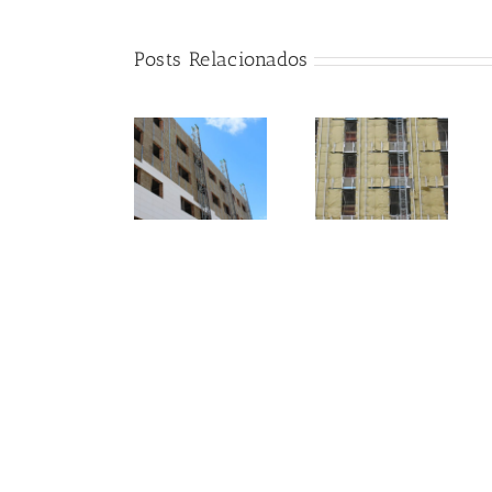
Posts Relacionados
AFELMA y
AFELMA
ATEDY
lamenta la
reclaman a
oportunidad
los futuros
8 de
perdida en la
gobiernos que
noviembre:
nueva Ley de
el aislamiento
Día Mundial
Vivienda para
acústico sea
del
impulsar el
una prioridad
Urbanismo
aislamiento
en la
térmico de los
rehabilitación
edificios
de edificios