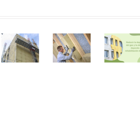
AFEL
La
lament
La clave del
rehabilitación
oportu
ahorro
de edificios es
perdida
energético es
clave para
nueva L
el aislamiento
reducir la
Viviend
térmico de los
dependencia
impulsa
edificios
del gas y la
aislami
electricidad
térmico 
edific