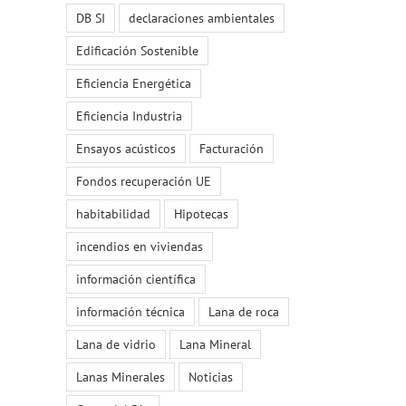
DB SI
declaraciones ambientales
Edificación Sostenible
Eficiencia Energética
Eficiencia Industria
Ensayos acústicos
Facturación
Fondos recuperación UE
habitabilidad
Hipotecas
incendios en viviendas
información científica
información técnica
Lana de roca
Lana de vidrio
Lana Mineral
Lanas Minerales
Noticias