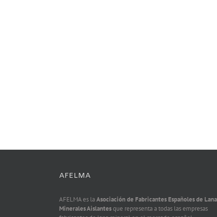
AFELMA
AFELMA es la
Asociación de Fabricantes Españoles de Lana
Minerales Aislantes
que representa a todas las empresas