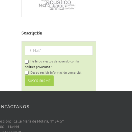
Suscripción
He leído y estoy de acuerdo con la
política privacidad
*
Deseo recibir información comercial
ONTÁCTANOS
ección:
Calle María de Molina, Nº 54, 5º
06 – Madrid