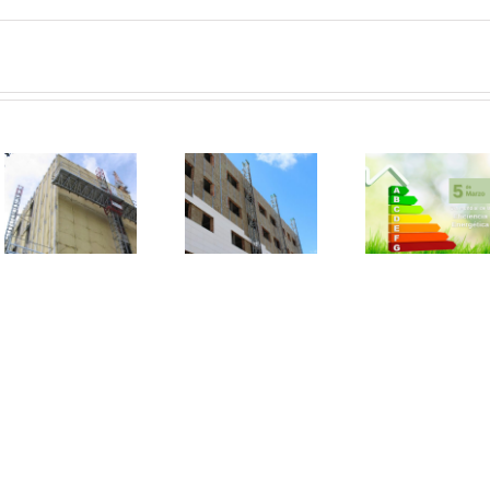
AFEL
lament
oportu
22 de abril,
Día Mundial
perdida
Día
de la
nueva L
Internacional
Eficiencia
Viviend
de la Madre
Energética
impulsa
Tierra
aislami
térmico 
edific