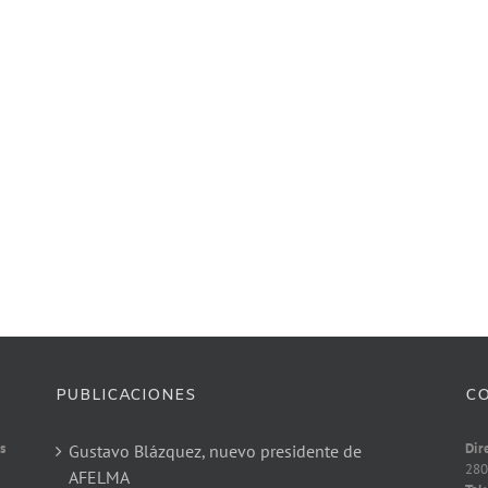
PUBLICACIONES
C
s
Dir
Gustavo Blázquez, nuevo presidente de
280
AFELMA