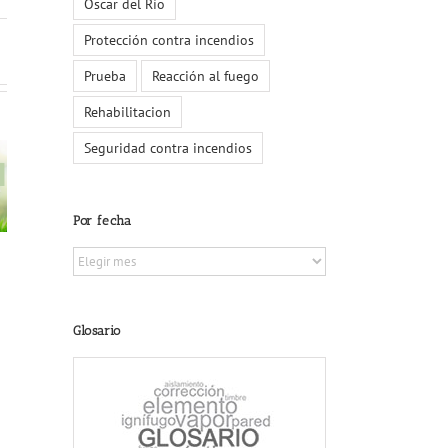
Oscar del Río
Protección contra incendios
Prueba
Reacción al fuego
Rehabilitacion
La
MA
facturación
a la
Seguridad contra incendios
de las lanas
nidad
minerales en
8 de
 en la
España crece
noviembre:
ey de
a mayor ritmo
Día Mundial
a para
Por fecha
en 2022 y
del
r el
sube 28
Urbanismo
ento
Por
puntos
de los
fecha
respecto al
ios
año anterior
Glosario