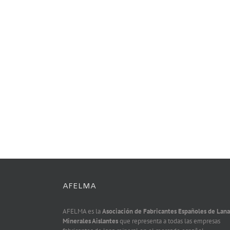
AFELMA
AFELMA es la
Asociación de Fabricantes Españoles de Lana
Minerales Aislantes
que representa a todas las empresas