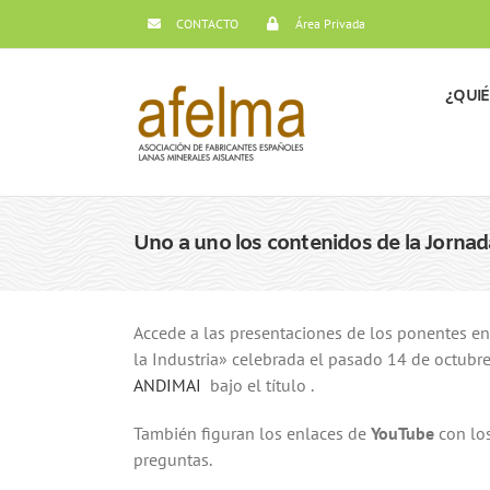
Saltar
CONTACTO
Área Privada
al
contenido
¿QUI
Uno a uno los contenidos de la Jornad
Accede a las presentaciones de los ponentes en
la Industria» celebrada el pasado 14 de octubre
ANDIMAI
bajo el título .
También figuran los enlaces de
YouTube
con los
preguntas.