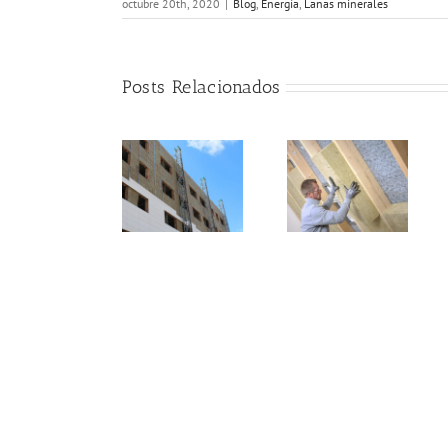
octubre 20th, 2020
|
Blog
,
Energía
,
Lanas minerales
Posts Relacionados
La
AFELMA
facturación
lamenta la
de las lanas
oportunidad
minerales en
8 de
perdida en la
España crece
noviembre:
nueva Ley de
a mayor ritmo
Día Mundial
Vivienda para
en 2022 y
del
impulsar el
sube 28
Urbanismo
aislamiento
puntos
térmico de los
respecto al
edificios
año anterior