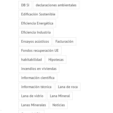
DB SI
declaraciones ambientales
Edificación Sostenible
Eficiencia Energética
Eficiencia Industria
Ensayos acústicos
Facturación
Fondos recuperación UE
habitabilidad
Hipotecas
incendios en viviendas
información científica
información técnica
Lana de roca
Lana de vidrio
Lana Mineral
Lanas Minerales
Noticias